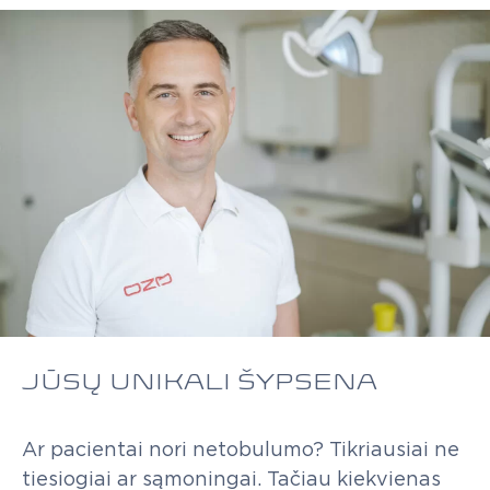
JŪSŲ UNIKALI ŠYPSENA
Ar
pacientai
nori
netobulumo?
Tikriausiai
ne
tiesiogiai
ar
sąmoningai.
Tačiau
kiekvienas