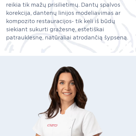
reikia
tik
mažų
prisilietimų.
Dantų
spalvos
korekcija,
dantenų
linijos
modeliavimas
ar
kompozito
restauracijos-
tik
keli
iš
būdų
siekiant
sukurti
gražesnę,
estetiškai
patrauklesnę,
natūraliai
atrodančią
šypseną.