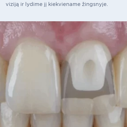
viziją
ir
lydime
jį
kiekviename
žingsnyje.