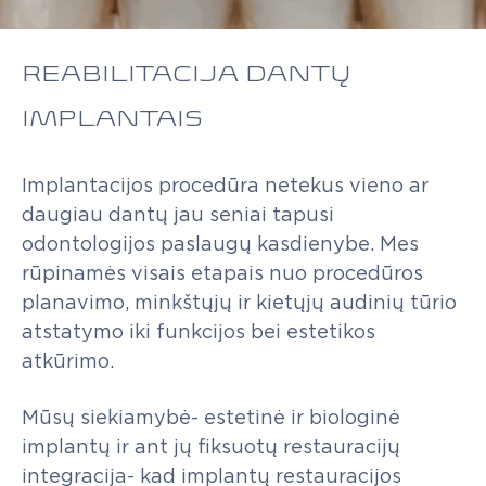
REABILITACIJA DANTŲ
IMPLANTAIS
Implantacijos
procedūra
netekus
vieno
ar
daugiau
dantų
jau
seniai
tapusi
odontologijos
paslaugų
kasdienybe.
Mes
rūpinamės
visais
etapais
nuo
procedūros
planavimo,
minkštųjų
ir
kietųjų
audinių
tūrio
atstatymo
iki
funkcijos
bei
estetikos
atkūrimo.
Mūsų
siekiamybė-
estetinė
ir
biologinė
implantų
ir
ant
jų
fiksuotų
restauracijų
integracija-
kad
implantų
restauracijos