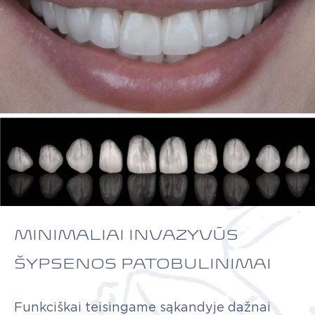
MINIMALIAI INVAZYVŪS
ŠYPSENOS PATOBULINIMAI
Funkciškai
teisingame
sąkandyje
dažnai