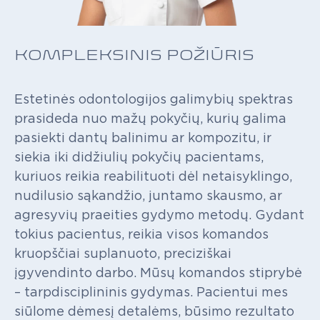
KOMPLEKSINIS POŽIŪRIS
Estetinės
odontologijos
galimybių
spektras
prasideda
nuo
mažų
pokyčių,
kurių
galima
pasiekti
dantų
balinimu
ar
kompozitu,
ir
siekia
iki
didžiulių
pokyčių
pacientams,
kuriuos
reikia
reabilituoti
dėl
netaisyklingo,
nudilusio
sąkandžio,
juntamo
skausmo,
ar
agresyvių
praeities
gydymo
metodų.
Gydant
tokius
pacientus,
reikia
visos
komandos
kruopščiai
suplanuoto,
preciziškai
įgyvendinto
darbo.
Mūsų
komandos
stiprybė
–
tarpdisciplininis
gydymas.
Pacientui
mes
siūlome
dėmesį
detalėms,
būsimo
rezultato