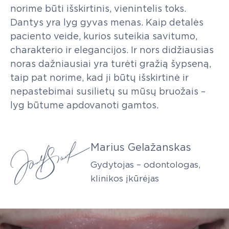
norime
būti
išskirtinis,
vienintelis
toks.
Dantys
yra
lyg
gyvas
menas.
Kaip
detalės
paciento
veide,
kurios
suteikia
savitumo,
charakterio
ir
elegancijos.
Ir
nors
didžiausias
noras
dažniausiai
yra
turėti
gražią
šypseną,
taip
pat
norime,
kad
ji
būtų
išskirtinė
ir
nepastebimai
susilietų
su
mūsų
bruožais
–
lyg
būtume
apdovanoti
gamtos.
Marius
Gelažanskas
Gydytojas
–
odontologas,
klinikos
įkūrėjas